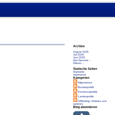
Archive
August 2026
Juli 2026
Juni 2026
Das Neueste ...
Älteres ...
Statische Seiten
Startseite
Impressum
Kategorien
Allgemeines
Bundespolitik
Kommunalpolitik
Landespolitik
Offdobbig: Hobbies und
weiteres
Blog abonnieren